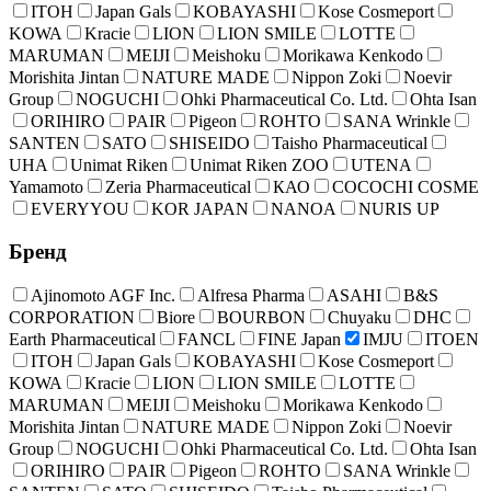
ITOH
Japan Gals
KOBAYASHI
Kose Cosmeport
KOWA
Kracie
LION
LION SMILE
LOTTE
MARUMAN
MEIJI
Meishoku
Morikawa Kenkodo
Morishita Jintan
NATURE MADE
Nippon Zoki
Noevir
Group
NOGUCHI
Ohki Pharmaceutical Co. Ltd.
Ohta Isan
ORIHIRO
PAIR
Pigeon
ROHTO
SANA Wrinkle
SANTEN
SATO
SHISEIDO
Taisho Pharmaceutical
UHA
Unimat Riken
Unimat Riken ZOO
UTENA
Yamamoto
Zeria Pharmaceutical
КАО
COCOCHI COSME
EVERYYOU
KOR JAPAN
NANOA
NURIS UP
Бренд
Ajinomoto AGF Inc.
Alfresa Pharma
ASAHI
B&S
CORPORATION
Biore
BOURBON
Chuyaku
DHC
Earth Pharmaceutical
FANCL
FINE Japan
IMJU
ITOEN
ITOH
Japan Gals
KOBAYASHI
Kose Cosmeport
KOWA
Kracie
LION
LION SMILE
LOTTE
MARUMAN
MEIJI
Meishoku
Morikawa Kenkodo
Morishita Jintan
NATURE MADE
Nippon Zoki
Noevir
Group
NOGUCHI
Ohki Pharmaceutical Co. Ltd.
Ohta Isan
ORIHIRO
PAIR
Pigeon
ROHTO
SANA Wrinkle