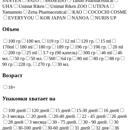
SANTEN
SATO
SHISEIDO
Taisho Pharmaceutical
UHA
Unimat Riken
Unimat Riken ZOO
UTENA
Yamamoto
Zeria Pharmaceutical
КАО
COCOCHI COSME
EVERYYOU
KOR JAPAN
NANOA
NURIS UP
Объем
100 гр
100 мл.
119 гр
12 ml
120 гр.
15 ml
170ml
180 ml
180 гр
189 гр
196 гр
196 гр.
20 ml
200 гр
25 ml
3.7 гр (90 капель)
300 гр
46 ml
46
мл.
50 гр
50 мл.
560
64 гр
80 ml
80 гр
88 гр
90 гр
228 гр.
270 гр.
30 мл.
Возраст
18+
Упаковки хватает на
100 дней
120 дней
15 дней
15-30 дней
16 дней
2–3 месяца.
20 дней.
20-40 дней.
22 - 45 дней
26 дней
28 дней
3 месяца
30 - 75 дней.
30 - 90 дней.
30
дней
30-100 дней
30-60 дней
31 дней
32 дня
36