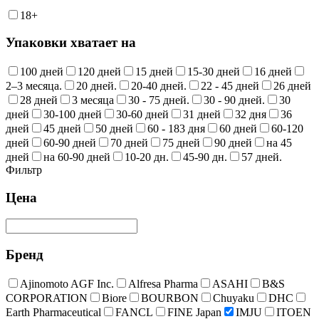
18+
Упаковки хватает на
100 дней
120 дней
15 дней
15-30 дней
16 дней
2–3 месяца.
20 дней.
20-40 дней.
22 - 45 дней
26 дней
28 дней
3 месяца
30 - 75 дней.
30 - 90 дней.
30
дней
30-100 дней
30-60 дней
31 дней
32 дня
36
дней
45 дней
50 дней
60 - 183 дня
60 дней
60-120
дней
60-90 дней
70 дней
75 дней
90 дней
на 45
дней
на 60-90 дней
10-20 дн.
45-90 дн.
57 дней.
Фильтр
Цена
Бренд
Ajinomoto AGF Inc.
Alfresa Pharma
ASAHI
B&S
CORPORATION
Biore
BOURBON
Chuyaku
DHC
Earth Pharmaceutical
FANCL
FINE Japan
IMJU
ITOEN