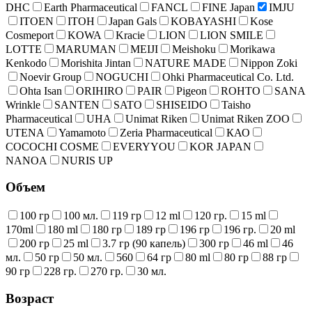
DHC
Earth Pharmaceutical
FANCL
FINE Japan
IMJU
ITOEN
ITOH
Japan Gals
KOBAYASHI
Kose
Cosmeport
KOWA
Kracie
LION
LION SMILE
LOTTE
MARUMAN
MEIJI
Meishoku
Morikawa
Kenkodo
Morishita Jintan
NATURE MADE
Nippon Zoki
Noevir Group
NOGUCHI
Ohki Pharmaceutical Co. Ltd.
Ohta Isan
ORIHIRO
PAIR
Pigeon
ROHTO
SANA
Wrinkle
SANTEN
SATO
SHISEIDO
Taisho
Pharmaceutical
UHA
Unimat Riken
Unimat Riken ZOO
UTENA
Yamamoto
Zeria Pharmaceutical
КАО
COCOCHI COSME
EVERYYOU
KOR JAPAN
NANOA
NURIS UP
Объем
100 гр
100 мл.
119 гр
12 ml
120 гр.
15 ml
170ml
180 ml
180 гр
189 гр
196 гр
196 гр.
20 ml
200 гр
25 ml
3.7 гр (90 капель)
300 гр
46 ml
46
мл.
50 гр
50 мл.
560
64 гр
80 ml
80 гр
88 гр
90 гр
228 гр.
270 гр.
30 мл.
Возраст