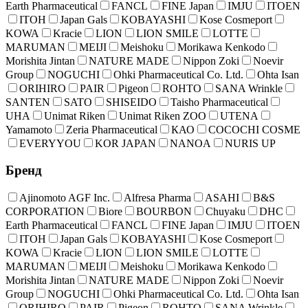
Earth Pharmaceutical
FANCL
FINE Japan
IMJU
ITOEN
ITOH
Japan Gals
KOBAYASHI
Kose Cosmeport
KOWA
Kracie
LION
LION SMILE
LOTTE
MARUMAN
MEIJI
Meishoku
Morikawa Kenkodo
Morishita Jintan
NATURE MADE
Nippon Zoki
Noevir
Group
NOGUCHI
Ohki Pharmaceutical Co. Ltd.
Ohta Isan
ORIHIRO
PAIR
Pigeon
ROHTO
SANA Wrinkle
SANTEN
SATO
SHISEIDO
Taisho Pharmaceutical
UHA
Unimat Riken
Unimat Riken ZOO
UTENA
Yamamoto
Zeria Pharmaceutical
КАО
COCOCHI COSME
EVERYYOU
KOR JAPAN
NANOA
NURIS UP
Бренд
Ajinomoto AGF Inc.
Alfresa Pharma
ASAHI
B&S
CORPORATION
Biore
BOURBON
Chuyaku
DHC
Earth Pharmaceutical
FANCL
FINE Japan
IMJU
ITOEN
ITOH
Japan Gals
KOBAYASHI
Kose Cosmeport
KOWA
Kracie
LION
LION SMILE
LOTTE
MARUMAN
MEIJI
Meishoku
Morikawa Kenkodo
Morishita Jintan
NATURE MADE
Nippon Zoki
Noevir
Group
NOGUCHI
Ohki Pharmaceutical Co. Ltd.
Ohta Isan
ORIHIRO
PAIR
Pigeon
ROHTO
SANA Wrinkle