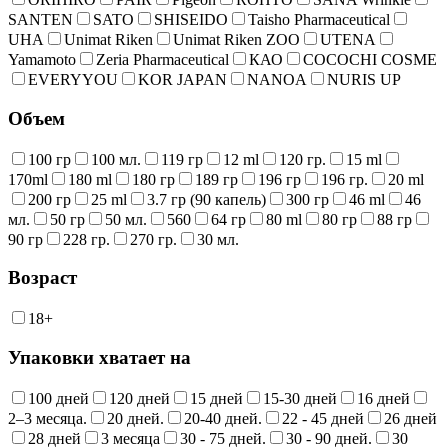
SANTEN
SATO
SHISEIDO
Taisho Pharmaceutical
UHA
Unimat Riken
Unimat Riken ZOO
UTENA
Yamamoto
Zeria Pharmaceutical
КАО
COCOCHI COSME
EVERYYOU
KOR JAPAN
NANOA
NURIS UP
Объем
100 гр
100 мл.
119 гр
12 ml
120 гр.
15 ml
170ml
180 ml
180 гр
189 гр
196 гр
196 гр.
20 ml
200 гр
25 ml
3.7 гр (90 капель)
300 гр
46 ml
46
мл.
50 гр
50 мл.
560
64 гр
80 ml
80 гр
88 гр
90 гр
228 гр.
270 гр.
30 мл.
Возраст
18+
Упаковки хватает на
100 дней
120 дней
15 дней
15-30 дней
16 дней
2–3 месяца.
20 дней.
20-40 дней.
22 - 45 дней
26 дней
28 дней
3 месяца
30 - 75 дней.
30 - 90 дней.
30