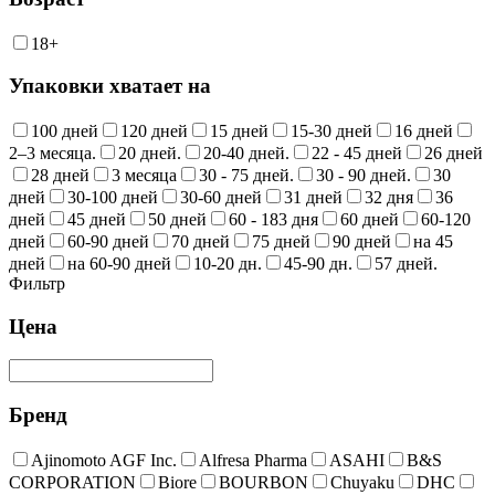
18+
Упаковки хватает на
100 дней
120 дней
15 дней
15-30 дней
16 дней
2–3 месяца.
20 дней.
20-40 дней.
22 - 45 дней
26 дней
28 дней
3 месяца
30 - 75 дней.
30 - 90 дней.
30
дней
30-100 дней
30-60 дней
31 дней
32 дня
36
дней
45 дней
50 дней
60 - 183 дня
60 дней
60-120
дней
60-90 дней
70 дней
75 дней
90 дней
на 45
дней
на 60-90 дней
10-20 дн.
45-90 дн.
57 дней.
Фильтр
Цена
Бренд
Ajinomoto AGF Inc.
Alfresa Pharma
ASAHI
B&S
CORPORATION
Biore
BOURBON
Chuyaku
DHC