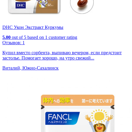
DHC Укон Экстракт Куркумы
5.00
out of
5
based on
1
customer rating
Отзывов:
1
Купил вместо сорбента, выпиваю вечером, если предстоит
застолье. Помогает хорошо, на утро свежий...
Виталий, Южно-Сахалинск