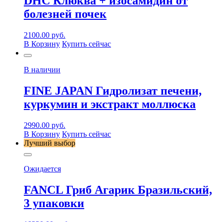
DHC Клюква + изосамидин от
болезней почек
2100.00
руб.
В Корзину
Купить сейчас
В наличии
FINE JAPAN Гидролизат печени,
куркумин и экстракт моллюска
2990.00
руб.
В Корзину
Купить сейчас
Лучший выбор
Ожидается
FANCL Гриб Агарик Бразильский,
3 упаковки