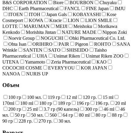
B&S CORPORATION
Biore
BOURBON
Chuyaku
DHC
Earth Pharmaceutical
FANCL
FINE Japan
IMJU
ITOEN
ITOH
Japan Gals
KOBAYASHI
Kose
Cosmeport
KOWA
Kracie
LION
LION SMILE
LOTTE
MARUMAN
MEIJI
Meishoku
Morikawa
Kenkodo
Morishita Jintan
NATURE MADE
Nippon Zoki
Noevir Group
NOGUCHI
Ohki Pharmaceutical Co. Ltd.
Ohta Isan
ORIHIRO
PAIR
Pigeon
ROHTO
SANA
Wrinkle
SANTEN
SATO
SHISEIDO
Taisho
Pharmaceutical
UHA
Unimat Riken
Unimat Riken ZOO
UTENA
Yamamoto
Zeria Pharmaceutical
КАО
COCOCHI COSME
EVERYYOU
KOR JAPAN
NANOA
NURIS UP
Объем
100 гр
100 мл.
119 гр
12 ml
120 гр.
15 ml
170ml
180 ml
180 гр
189 гр
196 гр
196 гр.
20 ml
200 гр
25 ml
3.7 гр (90 капель)
300 гр
46 ml
46
мл.
50 гр
50 мл.
560
64 гр
80 ml
80 гр
88 гр
90 гр
228 гр.
270 гр.
30 мл.
Возраст