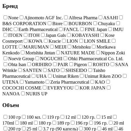
Бренд
None
Ajinomoto AGF Inc.
Alfresa Pharma
ASAHI
B&S CORPORATION
Biore
BOURBON
Chuyaku
DHC
Earth Pharmaceutical
FANCL
FINE Japan
IMJU
ITOEN
ITOH
Japan Gals
KOBAYASHI
Kose
Cosmeport
KOWA
Kracie
LION
LION SMILE
LOTTE
MARUMAN
MEIJI
Meishoku
Morikawa
Kenkodo
Morishita Jintan
NATURE MADE
Nippon Zoki
Noevir Group
NOGUCHI
Ohki Pharmaceutical Co. Ltd.
Ohta Isan
ORIHIRO
PAIR
Pigeon
ROHTO
SANA
Wrinkle
SANTEN
SATO
SHISEIDO
Taisho
Pharmaceutical
UHA
Unimat Riken
Unimat Riken ZOO
UTENA
Yamamoto
Zeria Pharmaceutical
КАО
COCOCHI COSME
EVERYYOU
KOR JAPAN
NANOA
NURIS UP
Объем
100 гр
100 мл.
119 гр
12 ml
120 гр.
15 ml
170ml
180 ml
180 гр
189 гр
196 гр
196 гр.
20 ml
200 гр
25 ml
3.7 гр (90 капель)
300 гр
46 ml
46