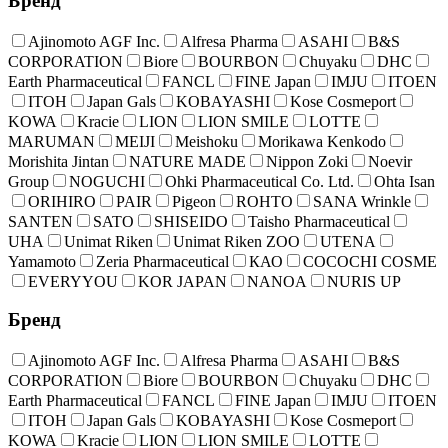
Бренд
Ajinomoto AGF Inc.
Alfresa Pharma
ASAHI
B&S
CORPORATION
Biore
BOURBON
Chuyaku
DHC
Earth Pharmaceutical
FANCL
FINE Japan
IMJU
ITOEN
ITOH
Japan Gals
KOBAYASHI
Kose Cosmeport
KOWA
Kracie
LION
LION SMILE
LOTTE
MARUMAN
MEIJI
Meishoku
Morikawa Kenkodo
Morishita Jintan
NATURE MADE
Nippon Zoki
Noevir
Group
NOGUCHI
Ohki Pharmaceutical Co. Ltd.
Ohta Isan
ORIHIRO
PAIR
Pigeon
ROHTO
SANA Wrinkle
SANTEN
SATO
SHISEIDO
Taisho Pharmaceutical
UHA
Unimat Riken
Unimat Riken ZOO
UTENA
Yamamoto
Zeria Pharmaceutical
КАО
COCOCHI COSME
EVERYYOU
KOR JAPAN
NANOA
NURIS UP
Бренд
Ajinomoto AGF Inc.
Alfresa Pharma
ASAHI
B&S
CORPORATION
Biore
BOURBON
Chuyaku
DHC
Earth Pharmaceutical
FANCL
FINE Japan
IMJU
ITOEN
ITOH
Japan Gals
KOBAYASHI
Kose Cosmeport
KOWA
Kracie
LION
LION SMILE
LOTTE