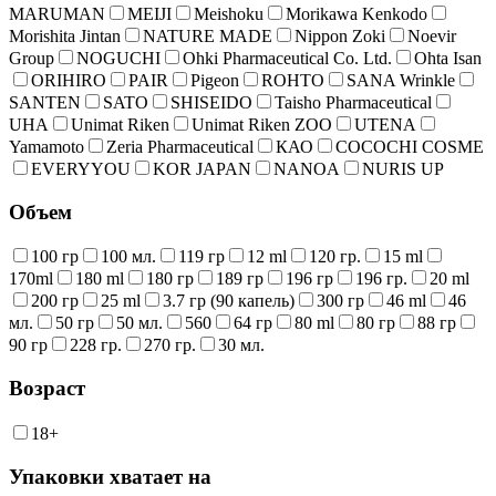
MARUMAN
MEIJI
Meishoku
Morikawa Kenkodo
Morishita Jintan
NATURE MADE
Nippon Zoki
Noevir
Group
NOGUCHI
Ohki Pharmaceutical Co. Ltd.
Ohta Isan
ORIHIRO
PAIR
Pigeon
ROHTO
SANA Wrinkle
SANTEN
SATO
SHISEIDO
Taisho Pharmaceutical
UHA
Unimat Riken
Unimat Riken ZOO
UTENA
Yamamoto
Zeria Pharmaceutical
КАО
COCOCHI COSME
EVERYYOU
KOR JAPAN
NANOA
NURIS UP
Объем
100 гр
100 мл.
119 гр
12 ml
120 гр.
15 ml
170ml
180 ml
180 гр
189 гр
196 гр
196 гр.
20 ml
200 гр
25 ml
3.7 гр (90 капель)
300 гр
46 ml
46
мл.
50 гр
50 мл.
560
64 гр
80 ml
80 гр
88 гр
90 гр
228 гр.
270 гр.
30 мл.
Возраст
18+
Упаковки хватает на