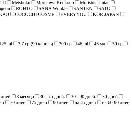
IJI
Meishoku
Morikawa Kenkodo
Morishita Jintan
igeon
ROHTO
SANA Wrinkle
SANTEN
SATO
КАО
COCOCHI COSME
EVERYYOU
KOR JAPAN
25 ml
3.7 гр (90 капель)
300 гр
46 ml
46 мл.
50 гр
 дней
3 месяца
30 - 75 дней.
30 - 90 дней.
30 дней
ей
70 дней
75 дней
90 дней
на 45 дней
на 60-90 дней