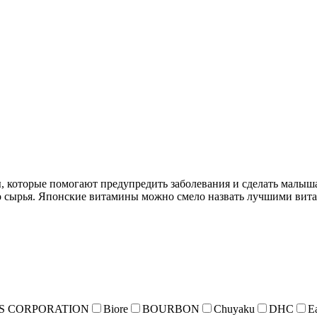
 которые помогают предупредить заболевания и сделать малыш
 сырья. Японские витамины можно смело назвать лучшими витам
S CORPORATION
Biore
BOURBON
Chuyaku
DHC
E