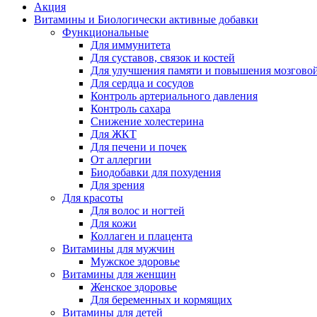
Акция
Витамины и Биологически активные добавки
Функциональные
Для иммунитета
Для суставов, связок и костей
Для улучшения памяти и повышения мозговой
Для сердца и сосудов
Контроль артериального давления
Контроль сахара
Снижение холестерина
Для ЖКТ
Для печени и почек
От аллергии
Биодобавки для похудения
Для зрения
Для красоты
Для волос и ногтей
Для кожи
Коллаген и плацента
Витамины для мужчин
Мужское здоровье
Витамины для женщин
Женское здоровье
Для беременных и кормящих
Витамины для детей