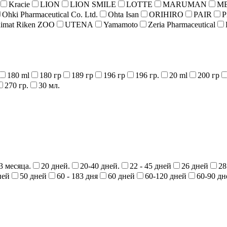
Kracie
LION
LION SMILE
LOTTE
MARUMAN
ME
Ohki Pharmaceutical Co. Ltd.
Ohta Isan
ORIHIRO
PAIR
P
imat Riken ZOO
UTENA
Yamamoto
Zeria Pharmaceutical
180 ml
180 гр
189 гр
196 гр
196 гр.
20 ml
200 гр
270 гр.
30 мл.
3 месяца.
20 дней.
20-40 дней.
22 - 45 дней
26 дней
28
ней
50 дней
60 - 183 дня
60 дней
60-120 дней
60-90 дн