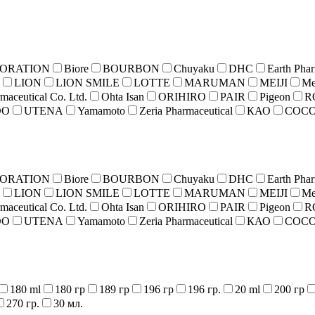
PORATION
Biore
BOURBON
Chuyaku
DHC
Earth Phar
LION
LION SMILE
LOTTE
MARUMAN
MEIJI
Me
maceutical Co. Ltd.
Ohta Isan
ORIHIRO
PAIR
Pigeon
R
OO
UTENA
Yamamoto
Zeria Pharmaceutical
КАО
COCO
PORATION
Biore
BOURBON
Chuyaku
DHC
Earth Phar
LION
LION SMILE
LOTTE
MARUMAN
MEIJI
Me
maceutical Co. Ltd.
Ohta Isan
ORIHIRO
PAIR
Pigeon
R
OO
UTENA
Yamamoto
Zeria Pharmaceutical
КАО
COCO
180 ml
180 гр
189 гр
196 гр
196 гр.
20 ml
200 гр
270 гр.
30 мл.