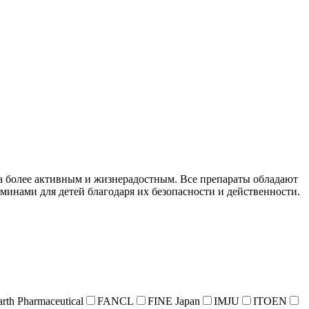
а более активным и жизнерадостным. Все препараты обладают
инами для детей благодаря их безопасности и действенности.
arth Pharmaceutical
FANCL
FINE Japan
IMJU
ITOEN