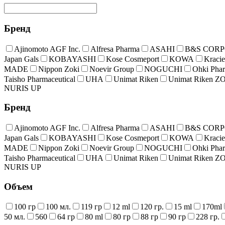
Бренд
Ajinomoto AGF Inc.
Alfresa Pharma
ASAHI
B&S COR
Japan Gals
KOBAYASHI
Kose Cosmeport
KOWA
Kracie
MADE
Nippon Zoki
Noevir Group
NOGUCHI
Ohki Phar
Taisho Pharmaceutical
UHA
Unimat Riken
Unimat Riken Z
NURIS UP
Бренд
Ajinomoto AGF Inc.
Alfresa Pharma
ASAHI
B&S COR
Japan Gals
KOBAYASHI
Kose Cosmeport
KOWA
Kracie
MADE
Nippon Zoki
Noevir Group
NOGUCHI
Ohki Phar
Taisho Pharmaceutical
UHA
Unimat Riken
Unimat Riken Z
NURIS UP
Объем
100 гр
100 мл.
119 гр
12 ml
120 гр.
15 ml
170ml
50 мл.
560
64 гр
80 ml
80 гр
88 гр
90 гр
228 гр.