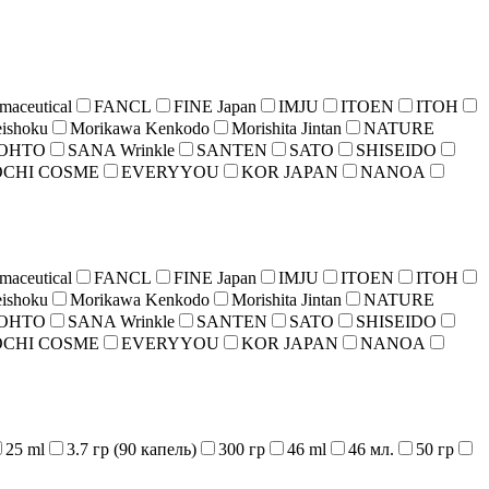
maceutical
FANCL
FINE Japan
IMJU
ITOEN
ITOH
ishoku
Morikawa Kenkodo
Morishita Jintan
NATURE
OHTO
SANA Wrinkle
SANTEN
SATO
SHISEIDO
CHI COSME
EVERYYOU
KOR JAPAN
NANOA
maceutical
FANCL
FINE Japan
IMJU
ITOEN
ITOH
ishoku
Morikawa Kenkodo
Morishita Jintan
NATURE
OHTO
SANA Wrinkle
SANTEN
SATO
SHISEIDO
CHI COSME
EVERYYOU
KOR JAPAN
NANOA
25 ml
3.7 гр (90 капель)
300 гр
46 ml
46 мл.
50 гр