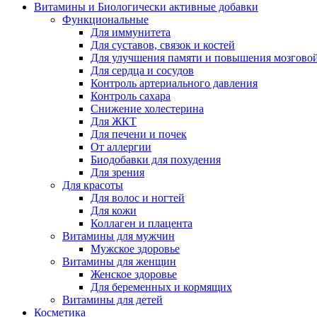
Витамины и Биологически активные добавки
Функциональные
Для иммунитета
Для суставов, связок и костей
Для улучшения памяти и повышения мозговой
Для сердца и сосудов
Контроль артериального давления
Контроль сахара
Снижение холестерина
Для ЖКТ
Для печени и почек
От аллергии
Биодобавки для похудения
Для зрения
Для красоты
Для волос и ногтей
Для кожи
Коллаген и плацента
Витамины для мужчин
Мужское здоровье
Витамины для женщин
Женское здоровье
Для беременных и кормящих
Витамины для детей
Косметика