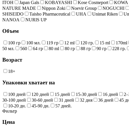
ITOH
Japan Gals
KOBAYASHI
Kose Cosmeport
KOWA
NATURE MADE
Nippon Zoki
Noevir Group
NOGUCHI
SHISEIDO
Taisho Pharmaceutical
UHA
Unimat Riken
Un
NANOA
NURIS UP
Объем
100 гр
100 мл.
119 гр
12 ml
120 гр.
15 ml
170ml
50 мл.
560
64 гр
80 ml
80 гр
88 гр
90 гр
228 гр.
Возраст
18+
Упаковки хватает на
100 дней
120 дней
15 дней
15-30 дней
16 дней
2–
30-100 дней
30-60 дней
31 дней
32 дня
36 дней
45 д
10-20 дн.
45-90 дн.
57 дней.
Фильтр
Цена