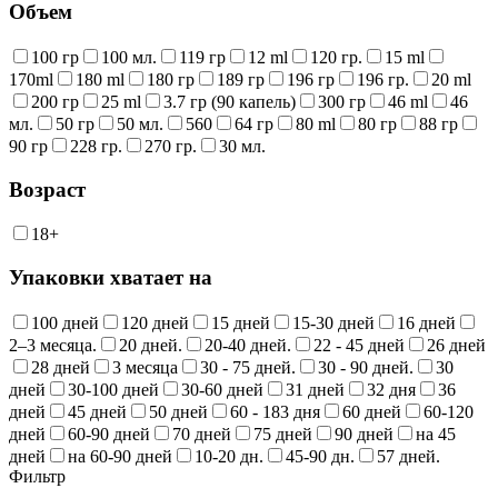
Объем
100 гр
100 мл.
119 гр
12 ml
120 гр.
15 ml
170ml
180 ml
180 гр
189 гр
196 гр
196 гр.
20 ml
200 гр
25 ml
3.7 гр (90 капель)
300 гр
46 ml
46
мл.
50 гр
50 мл.
560
64 гр
80 ml
80 гр
88 гр
90 гр
228 гр.
270 гр.
30 мл.
Возраст
18+
Упаковки хватает на
100 дней
120 дней
15 дней
15-30 дней
16 дней
2–3 месяца.
20 дней.
20-40 дней.
22 - 45 дней
26 дней
28 дней
3 месяца
30 - 75 дней.
30 - 90 дней.
30
дней
30-100 дней
30-60 дней
31 дней
32 дня
36
дней
45 дней
50 дней
60 - 183 дня
60 дней
60-120
дней
60-90 дней
70 дней
75 дней
90 дней
на 45
дней
на 60-90 дней
10-20 дн.
45-90 дн.
57 дней.
Фильтр