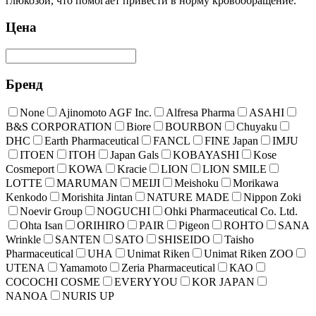
глюкозой, что помогает привести в норму кровообращение.
Цена
Бренд
None
Ajinomoto AGF Inc.
Alfresa Pharma
ASAHI
B&S CORPORATION
Biore
BOURBON
Chuyaku
DHC
Earth Pharmaceutical
FANCL
FINE Japan
IMJU
ITOEN
ITOH
Japan Gals
KOBAYASHI
Kose
Cosmeport
KOWA
Kracie
LION
LION SMILE
LOTTE
MARUMAN
MEIJI
Meishoku
Morikawa
Kenkodo
Morishita Jintan
NATURE MADE
Nippon Zoki
Noevir Group
NOGUCHI
Ohki Pharmaceutical Co. Ltd.
Ohta Isan
ORIHIRO
PAIR
Pigeon
ROHTO
SANA
Wrinkle
SANTEN
SATO
SHISEIDO
Taisho
Pharmaceutical
UHA
Unimat Riken
Unimat Riken ZOO
UTENA
Yamamoto
Zeria Pharmaceutical
КАО
COCOCHI COSME
EVERYYOU
KOR JAPAN
NANOA
NURIS UP