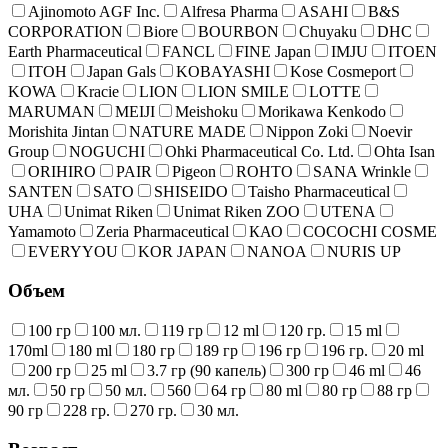
Ajinomoto AGF Inc.
Alfresa Pharma
ASAHI
B&S
CORPORATION
Biore
BOURBON
Chuyaku
DHC
Earth Pharmaceutical
FANCL
FINE Japan
IMJU
ITOEN
ITOH
Japan Gals
KOBAYASHI
Kose Cosmeport
KOWA
Kracie
LION
LION SMILE
LOTTE
MARUMAN
MEIJI
Meishoku
Morikawa Kenkodo
Morishita Jintan
NATURE MADE
Nippon Zoki
Noevir
Group
NOGUCHI
Ohki Pharmaceutical Co. Ltd.
Ohta Isan
ORIHIRO
PAIR
Pigeon
ROHTO
SANA Wrinkle
SANTEN
SATO
SHISEIDO
Taisho Pharmaceutical
UHA
Unimat Riken
Unimat Riken ZOO
UTENA
Yamamoto
Zeria Pharmaceutical
КАО
COCOCHI COSME
EVERYYOU
KOR JAPAN
NANOA
NURIS UP
Объем
100 гр
100 мл.
119 гр
12 ml
120 гр.
15 ml
170ml
180 ml
180 гр
189 гр
196 гр
196 гр.
20 ml
200 гр
25 ml
3.7 гр (90 капель)
300 гр
46 ml
46
мл.
50 гр
50 мл.
560
64 гр
80 ml
80 гр
88 гр
90 гр
228 гр.
270 гр.
30 мл.