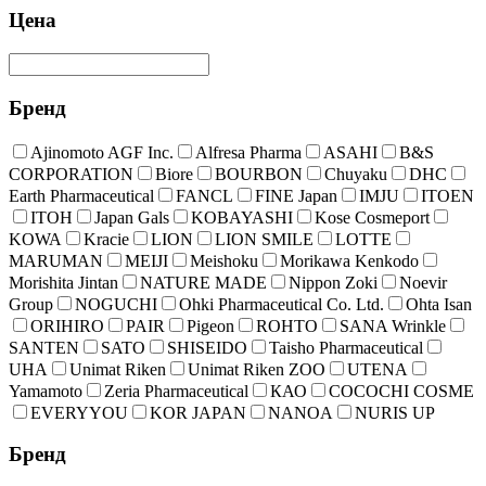
Цена
Бренд
Ajinomoto AGF Inc.
Alfresa Pharma
ASAHI
B&S
CORPORATION
Biore
BOURBON
Chuyaku
DHC
Earth Pharmaceutical
FANCL
FINE Japan
IMJU
ITOEN
ITOH
Japan Gals
KOBAYASHI
Kose Cosmeport
KOWA
Kracie
LION
LION SMILE
LOTTE
MARUMAN
MEIJI
Meishoku
Morikawa Kenkodo
Morishita Jintan
NATURE MADE
Nippon Zoki
Noevir
Group
NOGUCHI
Ohki Pharmaceutical Co. Ltd.
Ohta Isan
ORIHIRO
PAIR
Pigeon
ROHTO
SANA Wrinkle
SANTEN
SATO
SHISEIDO
Taisho Pharmaceutical
UHA
Unimat Riken
Unimat Riken ZOO
UTENA
Yamamoto
Zeria Pharmaceutical
КАО
COCOCHI COSME
EVERYYOU
KOR JAPAN
NANOA
NURIS UP
Бренд