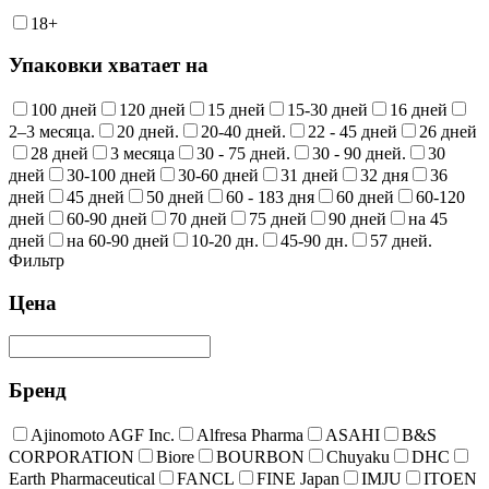
18+
Упаковки хватает на
100 дней
120 дней
15 дней
15-30 дней
16 дней
2–3 месяца.
20 дней.
20-40 дней.
22 - 45 дней
26 дней
28 дней
3 месяца
30 - 75 дней.
30 - 90 дней.
30
дней
30-100 дней
30-60 дней
31 дней
32 дня
36
дней
45 дней
50 дней
60 - 183 дня
60 дней
60-120
дней
60-90 дней
70 дней
75 дней
90 дней
на 45
дней
на 60-90 дней
10-20 дн.
45-90 дн.
57 дней.
Фильтр
Цена
Бренд
Ajinomoto AGF Inc.
Alfresa Pharma
ASAHI
B&S
CORPORATION
Biore
BOURBON
Chuyaku
DHC
Earth Pharmaceutical
FANCL
FINE Japan
IMJU
ITOEN