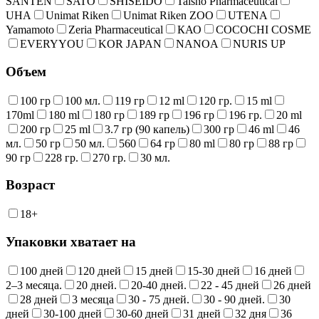
SANTEN
SATO
SHISEIDO
Taisho Pharmaceutical
UHA
Unimat Riken
Unimat Riken ZOO
UTENA
Yamamoto
Zeria Pharmaceutical
КАО
COCOCHI COSME
EVERYYOU
KOR JAPAN
NANOA
NURIS UP
Объем
100 гр
100 мл.
119 гр
12 ml
120 гр.
15 ml
170ml
180 ml
180 гр
189 гр
196 гр
196 гр.
20 ml
200 гр
25 ml
3.7 гр (90 капель)
300 гр
46 ml
46
мл.
50 гр
50 мл.
560
64 гр
80 ml
80 гр
88 гр
90 гр
228 гр.
270 гр.
30 мл.
Возраст
18+
Упаковки хватает на
100 дней
120 дней
15 дней
15-30 дней
16 дней
2–3 месяца.
20 дней.
20-40 дней.
22 - 45 дней
26 дней
28 дней
3 месяца
30 - 75 дней.
30 - 90 дней.
30
дней
30-100 дней
30-60 дней
31 дней
32 дня
36