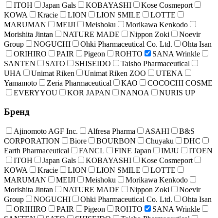
ITOH
Japan Gals
KOBAYASHI
Kose Cosmeport
KOWA
Kracie
LION
LION SMILE
LOTTE
MARUMAN
MEIJI
Meishoku
Morikawa Kenkodo
Morishita Jintan
NATURE MADE
Nippon Zoki
Noevir
Group
NOGUCHI
Ohki Pharmaceutical Co. Ltd.
Ohta Isan
ORIHIRO
PAIR
Pigeon
ROHTO
SANA Wrinkle
SANTEN
SATO
SHISEIDO
Taisho Pharmaceutical
UHA
Unimat Riken
Unimat Riken ZOO
UTENA
Yamamoto
Zeria Pharmaceutical
КАО
COCOCHI COSME
EVERYYOU
KOR JAPAN
NANOA
NURIS UP
Бренд
Ajinomoto AGF Inc.
Alfresa Pharma
ASAHI
B&S
CORPORATION
Biore
BOURBON
Chuyaku
DHC
Earth Pharmaceutical
FANCL
FINE Japan
IMJU
ITOEN
ITOH
Japan Gals
KOBAYASHI
Kose Cosmeport
KOWA
Kracie
LION
LION SMILE
LOTTE
MARUMAN
MEIJI
Meishoku
Morikawa Kenkodo
Morishita Jintan
NATURE MADE
Nippon Zoki
Noevir
Group
NOGUCHI
Ohki Pharmaceutical Co. Ltd.
Ohta Isan
ORIHIRO
PAIR
Pigeon
ROHTO
SANA Wrinkle