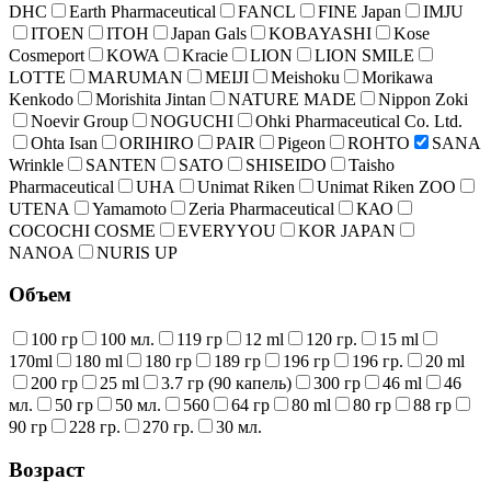
DHC
Earth Pharmaceutical
FANCL
FINE Japan
IMJU
ITOEN
ITOH
Japan Gals
KOBAYASHI
Kose
Cosmeport
KOWA
Kracie
LION
LION SMILE
LOTTE
MARUMAN
MEIJI
Meishoku
Morikawa
Kenkodo
Morishita Jintan
NATURE MADE
Nippon Zoki
Noevir Group
NOGUCHI
Ohki Pharmaceutical Co. Ltd.
Ohta Isan
ORIHIRO
PAIR
Pigeon
ROHTO
SANA
Wrinkle
SANTEN
SATO
SHISEIDO
Taisho
Pharmaceutical
UHA
Unimat Riken
Unimat Riken ZOO
UTENA
Yamamoto
Zeria Pharmaceutical
КАО
COCOCHI COSME
EVERYYOU
KOR JAPAN
NANOA
NURIS UP
Объем
100 гр
100 мл.
119 гр
12 ml
120 гр.
15 ml
170ml
180 ml
180 гр
189 гр
196 гр
196 гр.
20 ml
200 гр
25 ml
3.7 гр (90 капель)
300 гр
46 ml
46
мл.
50 гр
50 мл.
560
64 гр
80 ml
80 гр
88 гр
90 гр
228 гр.
270 гр.
30 мл.
Возраст