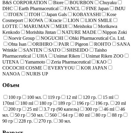
B&S CORPORATION
Biore
BOURBON
Chuyaku
DHC
Earth Pharmaceutical
FANCL
FINE Japan
IMJU
ITOEN
ITOH
Japan Gals
KOBAYASHI
Kose
Cosmeport
KOWA
Kracie
LION
LION SMILE
LOTTE
MARUMAN
MEIJI
Meishoku
Morikawa
Kenkodo
Morishita Jintan
NATURE MADE
Nippon Zoki
Noevir Group
NOGUCHI
Ohki Pharmaceutical Co. Ltd.
Ohta Isan
ORIHIRO
PAIR
Pigeon
ROHTO
SANA
Wrinkle
SANTEN
SATO
SHISEIDO
Taisho
Pharmaceutical
UHA
Unimat Riken
Unimat Riken ZOO
UTENA
Yamamoto
Zeria Pharmaceutical
КАО
COCOCHI COSME
EVERYYOU
KOR JAPAN
NANOA
NURIS UP
Объем
100 гр
100 мл.
119 гр
12 ml
120 гр.
15 ml
170ml
180 ml
180 гр
189 гр
196 гр
196 гр.
20 ml
200 гр
25 ml
3.7 гр (90 капель)
300 гр
46 ml
46
мл.
50 гр
50 мл.
560
64 гр
80 ml
80 гр
88 гр
90 гр
228 гр.
270 гр.
30 мл.
Возраст