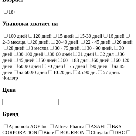
18+
Упаковки хватает на
100 дней
120 дней
15 дней
15-30 дней
16 дней
2–3 месяца.
20 дней.
20-40 дней.
22 - 45 дней
26 дней
28 дней
3 месяца
30 - 75 дней.
30 - 90 дней.
30
дней
30-100 дней
30-60 дней
31 дней
32 дня
36
дней
45 дней
50 дней
60 - 183 дня
60 дней
60-120
дней
60-90 дней
70 дней
75 дней
90 дней
на 45
дней
на 60-90 дней
10-20 дн.
45-90 дн.
57 дней.
Фильтр
Цена
Бренд
Ajinomoto AGF Inc.
Alfresa Pharma
ASAHI
B&S
CORPORATION
Biore
BOURBON
Chuyaku
DHC