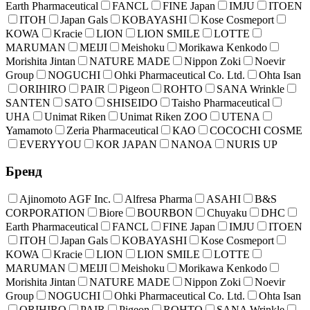
Earth Pharmaceutical
FANCL
FINE Japan
IMJU
ITOEN
ITOH
Japan Gals
KOBAYASHI
Kose Cosmeport
KOWA
Kracie
LION
LION SMILE
LOTTE
MARUMAN
MEIJI
Meishoku
Morikawa Kenkodo
Morishita Jintan
NATURE MADE
Nippon Zoki
Noevir
Group
NOGUCHI
Ohki Pharmaceutical Co. Ltd.
Ohta Isan
ORIHIRO
PAIR
Pigeon
ROHTO
SANA Wrinkle
SANTEN
SATO
SHISEIDO
Taisho Pharmaceutical
UHA
Unimat Riken
Unimat Riken ZOO
UTENA
Yamamoto
Zeria Pharmaceutical
КАО
COCOCHI COSME
EVERYYOU
KOR JAPAN
NANOA
NURIS UP
Бренд
Ajinomoto AGF Inc.
Alfresa Pharma
ASAHI
B&S
CORPORATION
Biore
BOURBON
Chuyaku
DHC
Earth Pharmaceutical
FANCL
FINE Japan
IMJU
ITOEN
ITOH
Japan Gals
KOBAYASHI
Kose Cosmeport
KOWA
Kracie
LION
LION SMILE
LOTTE
MARUMAN
MEIJI
Meishoku
Morikawa Kenkodo
Morishita Jintan
NATURE MADE
Nippon Zoki
Noevir
Group
NOGUCHI
Ohki Pharmaceutical Co. Ltd.
Ohta Isan
ORIHIRO
PAIR
Pigeon
ROHTO
SANA Wrinkle