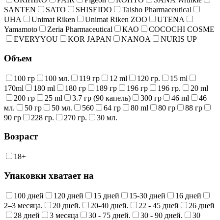
SANTEN
SATO
SHISEIDO
Taisho Pharmaceutical
UHA
Unimat Riken
Unimat Riken ZOO
UTENA
Yamamoto
Zeria Pharmaceutical
КАО
COCOCHI COSME
EVERYYOU
KOR JAPAN
NANOA
NURIS UP
Объем
100 гр
100 мл.
119 гр
12 ml
120 гр.
15 ml
170ml
180 ml
180 гр
189 гр
196 гр
196 гр.
20 ml
200 гр
25 ml
3.7 гр (90 капель)
300 гр
46 ml
46
мл.
50 гр
50 мл.
560
64 гр
80 ml
80 гр
88 гр
90 гр
228 гр.
270 гр.
30 мл.
Возраст
18+
Упаковки хватает на
100 дней
120 дней
15 дней
15-30 дней
16 дней
2–3 месяца.
20 дней.
20-40 дней.
22 - 45 дней
26 дней
28 дней
3 месяца
30 - 75 дней.
30 - 90 дней.
30