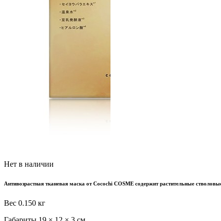
Нет в наличии
Антивозрастная
тканевая
маска
от
Cocochi
COSME
содержит
растительные
стволовы
Вес
0.150 кг
Габариты
19 × 12 × 3 см