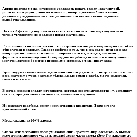
Антивозрастная маска интенсивно увлажняет, питает, делает кожу упругой,
уменьшает морщины, снимает отечность, возвращает коже блеск и сияние,
уменьшает раздражения на коже, уменьшает пигментные пятна, подавляет
выработку меланина.
На счет 2 фазного ухода, косметической эссенции на маски и крема, маска не
только увлажняет и но и надолго питает сухую кожу.
Растительные стволовые клетки – это незрелые клетки растений, которые способны
обновляться и делиться. Главное свойство в том, что в них содержится высокая
концентрация активных веществ — жирные кислоты, пептиды, витамины,
ферменты и антиоксиданты. Стимулируют выработку коллагена и гиалуроновой
кислоты, активно борются с признаками старения, омолаживает кожу.
Крем содержит питательные и увлажняющие ингредиенты — экстракт листьев алоэ
вера, экстракт огурца, экстракт яблока, масло семян жожоба, масло семян чая,
миндальное масло.
В состав эссенции входят ингредиенты, которые восстанавливают кожу, устраняют
сухость, придают коже эластичность, уменьшают морщины.
Не содержит парабены, спирт и искусственные красители. Подходит для
чувствительной кожи.
Маска сделана из 100% хлопка.
Способ использования
: после умывания лица, протрите лицо лосьоном. 2. Выньте
крем для интенсивного ухода из верхней левой части пакета (Step 1) и нанесите его