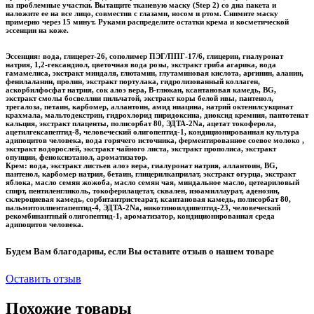
на проблемные участки. Вытащите тканевую маску (Step 2) со дна пакета и
наложите ее на все лицо, совместив с глазами, носом и ртом. Снимите маску
примерно через 15 минут. Руками распределите остатки крема и косметической
эссенции на коже.
Эссенция: вода, глицерет-26, сополимер ПЭГ/ППГ-17/6, глицерин, гиалуронат
натрия, 1,2-гександиол, цветочная вода розы, экстракт гриба агарика, вода
гамамелиса, экстракт миндаля, глютамин, глутаминовая кислота, аргинин, аланин,
фенилаланин, пролин, экстракт портулака, гидролизованный коллаген,
аскорбилфосфат натрия, сок алоэ вера, B-глюкан, ксантановая камедь, BG,
экстракт смолы босвеллии пильчатой, экстракт коры белой ивы, пантенол,
трегалоза, петаин, карбомер, аллантоин, амид ниацина, натрий октенилсукцинат
крахмала, мальтодекстрин, гидрохлорид пиридоксина, диоксид кремния, пантотенат
кальция, экстракт плаценты, полисорбат 80, ЭДТА-2Na, ацетат токоферола,
ацетилгексапептид-8, человеческий олигопептид-1, кондиционированная культура
адипоцитов человека, вода горячего источника, ферментированное соевое молоко ,
экстракт водорослей, экстракт чайного листа, экстракт прополиса, экстракт
опунции, феноксиэтанол, ароматизатор.
Крем: вода, экстракт листьев алоэ вера, гиалуронат натрия, аллантоин, BG,
пантенол, карбомер натрия, бетаин, глицерилкаприлат, экстракт огурца, экстракт
яблока, масло семян жожоба, масло семян чая, миндальное масло, цетеариловый
спирт, пентиленгликоль, токоферилацетат, сквален, изоамиллаурат, аденозин,
склероциевая камедь, сорбитантристеарат, ксантановая камедь, полисорбат 80,
пальмитоилпентапептид-4, ЭДТА-2Na, никотиноилдипептид-23, человеческий
рекомбинантный олигопептид-1, ароматизатор, кондиционированная среда
адипоцитов человека.
Будем Вам благодарны, если Вы оставите отзыв о нашем товаре
Оставить отзыв
Похожие товары