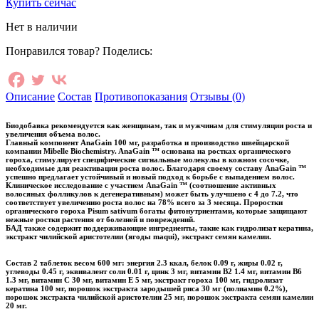
Купить сейчас
Нет в наличии
Понравился товар? Поделись:
Описание
Состав
Противопоказания
Отзывы (0)
Биодобавка рекомендуется как женщинам, так и мужчинам для стимуляции роста и
увеличения объема волос.
Главный компонент AnaGain 100 мг, разработка и производство швейцарской
компании Mibelle Biochemistry. AnaGain ™ основана на ростках органического
гороха, стимулирует специфические сигнальные молекулы в кожном сосочке,
необходимые для реактивации роста волос. Благодаря своему составу AnaGain ™
успешно предлагает устойчивый и новый подход к борьбе с выпадением волос.
Клиническое исследование с участием AnaGain ™ (соотношение активных
волосяных фолликулов к дегенеративным) может быть улучшено с 4 до 7.2, что
соответствует увеличению роста волос на 78% всего за 3 месяца. Проростки
органического гороха Pisum sativum богаты фитонутриентами, которые защищают
нежные ростки растения от болезней и повреждений.
БАД также содержит поддерживающие ингредиенты, такие как гидролизат кератина,
экстракт чилийской аристотелии (ягоды maqui), экстракт семян камелии.
Состав 2 таблеток весом 600 мг: энергия 2.3 ккал, белок 0.09 г, жиры 0.02 г,
углеводы 0.45 г, эквивалент соли 0.01 г, цинк 3 мг, витамин B2 1.4 мг, витамин B6
1.3 мг, витамин C 30 мг, витамин Е 5 мг, экстракт гороха 100 мг, гидролизат
кератина 100 мг, порошок экстракта зародышей риса 30 мг (полиамин 0.2%),
порошок экстракта чилийской аристотелии 25 мг, порошок экстракта семян камелии
20 мг.