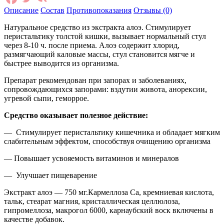
Описание
Состав
Противопоказания
Отзывы (0)
Натуральное средство из экстракта алоэ. Стимулирует
перистальтику толстой кишки, вызывает нормальный стул
через 8-10 ч. после приема. Алоэ содержит хлорид,
размягчающий каловые массы, стул становится мягче и
быстрее выводится из организма.
Препарат рекомендован при запорах и заболеваниях,
сопровождающихся запорами: вздутии живота, анорексии,
угревой сыпи, геморрое.
Средство оказывает полезное действие:
— Стимулирует перистальтику кишечника и обладает мягким
слабительным эффектом, способствуя очищению организма
— Повышает усвояемость витаминов и минералов
— Улучшает пищеварение
Экстракт алоэ — 750 мг.Кармеллоза Са, кремниевая кислота,
тальк, стеарат магния, кристаллическая целлюлоза,
гипромеллоза, макрогол 6000, карнаубский воск включены в
качестве добавок.