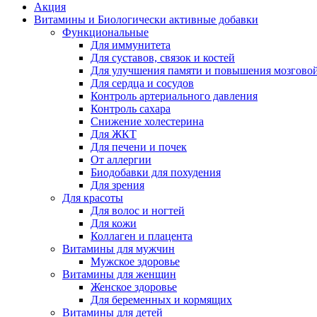
Акция
Витамины и Биологически активные добавки
Функциональные
Для иммунитета
Для суставов, связок и костей
Для улучшения памяти и повышения мозговой
Для сердца и сосудов
Контроль артериального давления
Контроль сахара
Снижение холестерина
Для ЖКТ
Для печени и почек
От аллергии
Биодобавки для похудения
Для зрения
Для красоты
Для волос и ногтей
Для кожи
Коллаген и плацента
Витамины для мужчин
Мужское здоровье
Витамины для женщин
Женское здоровье
Для беременных и кормящих
Витамины для детей