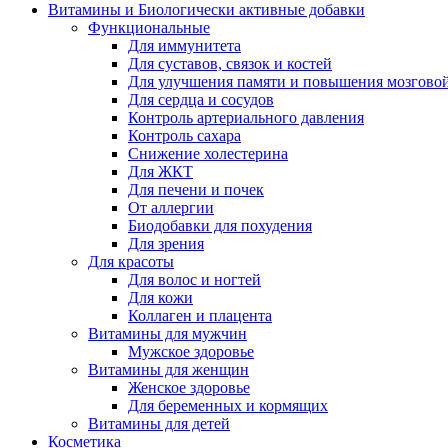
Витамины и Биологически активные добавки
Функциональные
Для иммунитета
Для суставов, связок и костей
Для улучшения памяти и повышения мозговой
Для сердца и сосудов
Контроль артериального давления
Контроль сахара
Снижение холестерина
Для ЖКТ
Для печени и почек
От аллергии
Биодобавки для похудения
Для зрения
Для красоты
Для волос и ногтей
Для кожи
Коллаген и плацента
Витамины для мужчин
Мужское здоровье
Витамины для женщин
Женское здоровье
Для беременных и кормящих
Витамины для детей
Косметика