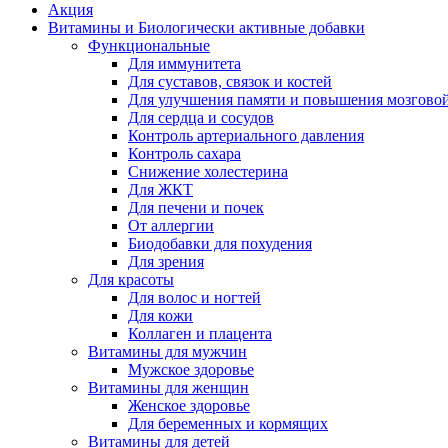
Акция
Витамины и Биологически активные добавки
Функциональные
Для иммунитета
Для суставов, связок и костей
Для улучшения памяти и повышения мозговой
Для сердца и сосудов
Контроль артериального давления
Контроль сахара
Снижение холестерина
Для ЖКТ
Для печени и почек
От аллергии
Биодобавки для похудения
Для зрения
Для красоты
Для волос и ногтей
Для кожи
Коллаген и плацента
Витамины для мужчин
Мужское здоровье
Витамины для женщин
Женское здоровье
Для беременных и кормящих
Витамины для детей