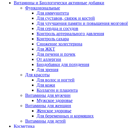
Витамины и Биологически активные добавки
Функциональные
Для иммунитета
Для суставов, связок и костей
Для улучшения памяти и повышения мозговой
Для сердца и сосудов
Контроль артериального давления
Контроль сахара
Снижение холестерина
Для ЖКТ
Для печени и почек
От аллергии
Биодобавки для похудения
Для зрения
Для красоты
Для волос и ногтей
Для кожи
Коллаген и плацента
Витамины для мужчин
Мужское здоровье
Витамины для женщин
Женское здоровье
Для беременных и кормящих
Витамины для детей
Косметика