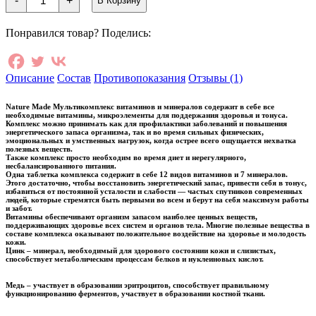
-
+
В Корзину
товара
Nature
Made
Понравился товар? Поделись:
Мультикомплекс
витаминов
и
минералов
Описание
Состав
Противопоказания
Отзывы (1)
Nature Made Мультикомплекс витаминов и минералов содержит в себе все
необходимые витамины, микроэлементы для поддержания здоровья и тонуса.
Комплекс можно принимать как для профилактики заболеваний и повышения
энергетического запаса организма, так и во время сильных физических,
эмоциональных и умственных нагрузок, когда острее всего ощущается нехватка
полезных веществ.
Также комплекс просто необходим во время диет и нерегулярного,
несбалансированного питания.
Одна таблетка комплекса содержит в себе 12 видов витаминов и 7 минералов.
Этого достаточно, чтобы восстановить энергетический запас, привести себя в тонус,
избавиться от постоянной усталости и слабости — частых спутников современных
людей, которые стремятся быть первыми во всем и берут на себя максимум работы
и забот.
Витамины обеспечивают организм запасом наиболее ценных веществ,
поддерживающих здоровье всех систем и органов тела. Многие полезные вещества в
составе комплекса оказывают положительное воздействие на здоровье и молодость
кожи.
Цинк – минерал, необходимый для здорового состоянии кожи и слизистых,
способствует метаболическим процессам белков и нуклеиновых кислот.
Медь – участвует в образовании эритроцитов, способствует правильному
функционированию ферментов, участвует в образовании костной ткани.