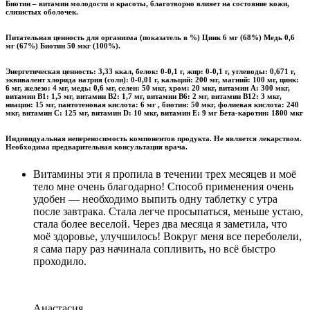
Биотин – витамин молодости и красоты, благотворно влияет на состояние кожи,
слизистых оболочек.
Питательная ценность для организма (показатель в %) Цинк 6 мг (68%) Медь 0,6
мг (67%) Биотин 50 мкг (100%).
Энергетическая ценность: 3,33 ккал, белок: 0-0,1 г, жир: 0-0,1 г, углеводы: 0,671 г,
эквивалент хлорида натрия (соли): 0-0,01 г, кальций: 200 мг, магний: 100 мг, цинк:
6 мг, железо: 4 мг, медь: 0,6 мг, селен: 50 мкг, хром: 20 мкг, витамин А: 300 мкг,
витамин В1: 1,5 мг, витамин В2: 1,7 мг, витамин В6: 2 мг, витамин В12: 3 мкг,
ниацин: 15 мг, пантотеновая кислота: 6 мг , биотин: 50 мкг, фолиевая кислота: 240
мкг, витамин С: 125 мг, витамин D: 10 мкг, витамин Е: 9 мг Бета-каротин: 1800 мкг
Индивидуальная непереносимость компонентов продукта. Не является лекарством.
Необходима предварительная консультация врача.
Витамины эти я пропила в течении трех месяцев и моё
тело мне очень благодарно! Способ применения очень
удобен — необходимо выпить одну таблетку с утра
после завтрака. Стала легче просыпаться, меньше устаю,
стала более веселой. Через два месяца я заметила, что
моё здоровье, улучшилось! Вокруг меня все переболели,
я сама пару раз начинала сопливить, но всё быстро
проходило.
Анастасия