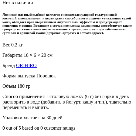
Нет в наличии
Японский плотный рыбный коллаген с низкомолекулярной гиалуроновой
кислотой, глюкозамином и церамидами способствует мощному увлажнению сухой
кожи, обладает ярко выраженным лифтинговым эффектом и предупреждает
появление морщин. Входящие в состав комплекса компоненты способствуют также
процессу восстановления после полученных травм, помогают при заболеваниях
суставов и хрящевой ткани (артритах, артрозах и остеохондрозе).
Вес
0.2 кг
Габариты
18 × 6 × 20 см
Бренд
ORIHIRO
Форма выпуска
Порошок
Объем
180 гр
Способ применения
1 столовую ложку (6 г) без горки в день
растворить в воде (добавить в йогурт, кашу и т.п.), тщательно
перемешать и выпить.
Упаковки хватает на
30 дней
0
out of
5
based on
0
customer ratings