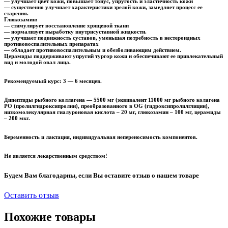
— улучшает цвет кожи, повышает тонус, упругость и эластичность кожи
— существенно улучшает характеристики зрелой кожи, замедляет процесс ее
старения.
Глюкозамин:
— стимулирует восстановление хрящевой ткани
— нормализует выработку внутрисуставной жидкости.
— улучшает подвижность суставов, уменьшая потребность в нестероидных
противовоспалительных препаратах
— обладает противовоспалительным и обезболивающим действием.
Церамиды
поддерживают упругий тургор кожи и обеспечивают ее привлекательный
вид и молодой овал лица.
Рекомендуемый курс: 3 — 6 месяцев.
Дипептиды рыбного коллагена — 5500 мг (эквивалент 11000 мг рыбного колагена
РО (пролилгидроксипролин), преобразованного в ОG (гидроксипролилглицин),
низкомолекулярная гиалуроновая кислота – 20 мг, глюкозамин – 100 мг, церамиды
– 200 мкг.
Беременность и лактация, индивидуальная непереносимость компонентов.
Не является лекарственным средством!
Будем Вам благодарны, если Вы оставите отзыв о нашем товаре
Оставить отзыв
Похожие товары