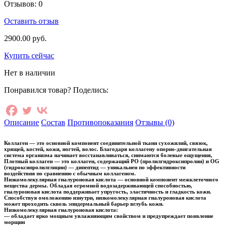
Отзывов:
0
Оставить отзыв
2900.00
руб.
Купить сейчас
Нет в наличии
Понравился товар? Поделись:
Описание
Состав
Противопоказания
Отзывы (0)
Коллаген
— это основной компонент соединительной ткани сухожилий, связок,
хрящей, костей, кожи, ногтей, волос. Благодаря коллагену опорно-двигательная
система организма начинает восстанавливаться, снимаются болевые ощущения,
Плотный коллаген
— это коллаген, содержащий PO (пролилгидроксипролин) и OG
(гидроксипролилглицин) — дипептид — уникальнен по эффективности
воздействия по сравнению с обычным коллагеном.
Низкомолекулярная гиалуроновая кислота
— основной компонент межклеточного
вещества дермы. Обладая огромной водозадерживающей способностью,
гиалуроновая кислота поддерживает упругость, эластичность и гладкость кожи.
Способствуя омоложению изнутри, низкомолекулярная гиалуроновая кислота
может проходить сквозь эпидермальный барьер вглубь кожи.
Низкомолекулярная гиалуроновая кислота:
— обладает ярко мощным увлажняющим свойством и предупреждает появление
морщин