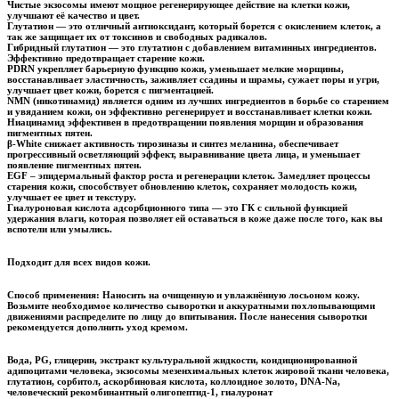
со
Чистые
экзосомы
имеют мощное регенерирующее действие на клетки кожи,
улучшают её качество и цвет.
стволовыми
Глутатион
— это отличный антиоксидант, который борется с окислением клеток, а
клетками,
так же защищает их от токсинов и свободных радикалов.
экзосомами,
Гибридный
глутатион
— это
глутатион
с добавлением витаминных ингредиентов.
Эффективно предотвращает старение кожи.
глутатионом,
PDRN
укрепляет барьерную функцию кожи, уменьшает мелкие морщины,
PDRN,
восстанавливает эластичность, заживляет ссадины и шрамы, сужает поры и угри,
NMN,
улучшает цвет кожи, борется с пигментацией.
NMN (
никотинамид
)
является одним из лучших ингредиентов в борьбе со старением
ниацинамидом,55
и увяданием кожи, он эффективно регенерирует и восстанавливает клетки кожи.
мл
Ниацинамид
эффективен в предотвращении появления морщин и образования
пигментных пятен.
β-White
снижает активность
тирозиназы
и синтез меланина, обеспечивает
прогрессивный осветляющий эффект, выравнивание цвета лица, и уменьшает
появление пигментных пятен.
EGF
– эпидермальный фактор роста и регенерации клеток. Замедляет процессы
старения кожи, способствует обновлению клеток, сохраняет молодость кожи,
улучшает ее цвет и текстуру.
Гиалуроновая кислота адсорбционного типа
— это ГК с сильной функцией
удержания влаги, которая позволяет ей оставаться в коже даже после того, как вы
вспотели или умылись.
Подходит для всех видов кожи.
Способ применения:
Наносить на очищенную и увлажнённую лосьоном кожу.
Возьмите необходимое количество сыворотки и аккуратными похлопывающими
движениями распределите по лицу до впитывания. После нанесения сыворотки
рекомендуется дополнить уход кремом.
Вода, PG, глицерин, экстракт культуральной жидкости, кондиционированной
адипоцитами человека, экзосомы мезенхимальных клеток жировой ткани человека,
глутатион, сорбитол, аскорбиновая кислота, коллоидное золото, DNA-Na,
человеческий рекомбинантный олигопептид-1, гиалуронат