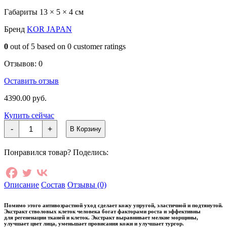
Габариты
13 × 5 × 4 см
Бренд
KOR JAPAN
0
out of
5
based on
0
customer ratings
Отзывов:
0
Оставить отзыв
4390.00
руб.
Купить сейчас
Количество
-
+
В Корзину
товара
THE
STEM
Понравился товар? Поделись:
CELL
PDRN
＆
GLUTATHIONE
Описание
Состав
Отзывы (0)
PURE
ESSENCE
55ml/
Помимо этого антивозрастной уход сделает кожу упругой, эластичной и подтянутой.
Экстракт стволовых клеток человека богат факторами роста и эффективны
Антивозрастная
для
регененации
тканей и клеток. Экстракт выравнивает мелкие морщины,
сыворотка
улучшает цвет лица, уменьшает провисания кожи и улучшает тургор.