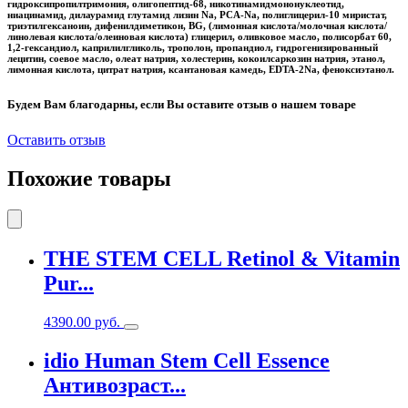
гидроксипропилтримония, олигопептид-68, никотинамидмононуклеотид,
ниацинамид, дилаурамид глутамид лизин Na, PCA-Na, полиглицерил-10 миристат,
триэтилгексаноин, дифенилдиметикон, BG, (лимонная кислота/молочная кислота/
линолевая кислота/олеиновая кислота) глицерил, оливковое масло, полисорбат 60,
1,2-гександиол, каприлилгликоль, трополон, пропандиол, гидрогенизированный
лецитин, соевое масло, олеат натрия, холестерин, кокоилсаркозин натрия, этанол,
лимонная кислота, цитрат натрия, ксантановая камедь, EDTA-2Na, феноксиэтанол.
Будем Вам благодарны, если Вы оставите отзыв о нашем товаре
Оставить отзыв
Похожие товары
THE STEM CELL Retinol & Vitamin
Pur...
4390.00
руб.
idio Human Stem Cell Essence
Антивозраст...