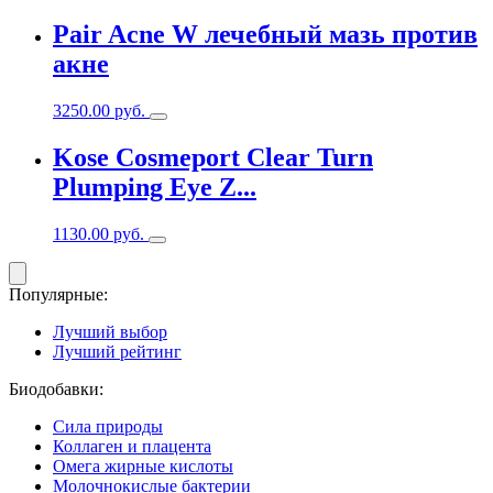
Pair Acne W лечебный мазь против
акне
3250.00
руб.
Kose Cosmeport Clear Turn
Plumping Eye Z...
1130.00
руб.
Популярные:
Лучший выбор
Лучший рейтинг
Биодобавки:
Сила природы
Коллаген и плацента
Омега жирные кислоты
Молочнокислые бактерии