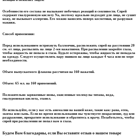
Особенности его состава не вызывают побочных реакций и сонливости. Спрей
содержит гиалуроновую кислоту Na, поэтому идеально подходит для лица, не сушит
кожу, не вызывает аллергию. Его можно наносить поверх косметики, не разрушая
макияж.
Способ применения:
Перед использованием встряхнуть баллончик, расположить спрей на расстоянии 20
см. от лица, распылить на лицо 2-мя нажатиями. При распылении закройте глаза,
чтобы жидкость не попала в глаза. Будьте осторожны, чтобы жидкость не попадала
на одежду. Следует осуществлять пару пшиков на лицо каждые 4 часа или по мере
необходимости.
Объем выпускаемого флакона рассчитан на 160 нажатий.
Объем:
65 мл. на 160 применений.
Положительно заряженные ионы, окисленные молекулы титана, вода,
гиалуроновая кислота, этанол.
Не используйте, если у вас есть аномалии на вашей коже, такие как: рана, отек,
экзема или сыпь. Если во время использования вы чувствуете покраснение, зуд или
раздражение, прекратите использование и обратитесь к врачу. Позаботьтесь, чтобы
спрей при распылении не попал вам в глаза.
Будем Вам благодарны, если Вы оставите отзыв о нашем товаре