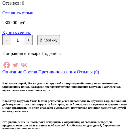
Отзывов:
0
Оставить отзыв
2300.00
руб.
Купить сейчас
Количество
-
+
В Корзину
товара
Японский
блокатор
Понравился товар? Поделись:
вирусов
и
аллергенов
Virus
Описание
Состав
Противопоказания
Отзывы (0)
Kafun
Распыляя спрей, Вы создаете вокруг себя защитную оболочку из положительно
заряженных ионов, которые препятствуют проникновению вирусов и аллергенов
через слизистые глаза, носа и рта.
Блокатор вирусов Virus Kafun рекомендуется использовать круглый год, так как он
действует не только на вирусы и бактерии, но и блокирует аллергены и вредоносные
микроорганизмы, и даже способен уменьшать негативное влияние солнечных лучей
на кожу человека.
Его распыление не вызывает неприятных ощущений, абсолютно безвреден,
предназначен для пользования всей семьей. Он безопасен для детей, беременных
женщин и пожилых людей.